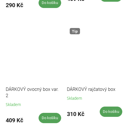
Do košíku
290 Kč
Tip
DÁRKOVÝ ovocný box var.
DÁRKOVÝ rajčatový box
2
Skladem
Průměrné
hodnocení
Skladem
produktu
Do košíku
310 Kč
je
Do košíku
409 Kč
5,0
z