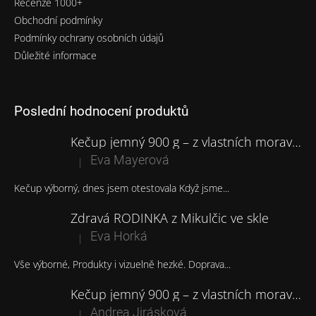
Recenze 1000+
Obchodní podmínky
Podmínky ochrany osobních údajů
Důležité informace
Poslední hodnocení produktů
Kečup jemný 900 g – z vlastních moravských rajčat
Eva Mayerová
|
Hodnocení produktu je 5 z 5 hvězdiček.
Kečup výborný, dnes jsem otestovala Když jsme...
Zdravá RODINKA z Mikulčic ve skle
Eva Horká
|
Hodnocení produktu je 5 z 5 hvězdiček.
Vše výborné, Produkty i vizuelně hezké. Doprava...
Kečup jemný 900 g – z vlastních moravských rajčat
Andrea Jirásková
|