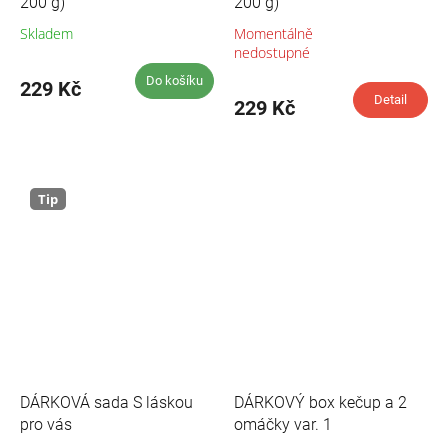
200 g)
200 g)
Skladem
Momentálně
Průměrné
Průměrné
nedostupné
hodnocení
hodnocení
produktu
Do košíku
produktu
229 Kč
je
Detail
je
229 Kč
5,0
5,0
z
z
5
5
hvězdiček.
hvězdiček.
Tip
DÁRKOVÁ sada S láskou
DÁRKOVÝ box kečup a 2
pro vás
omáčky var. 1