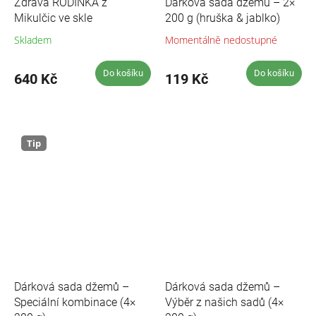
Zdravá RODINKA z
Dárková sada džemů – 2×
Mikulčic ve skle
200 g (hruška & jablko)
Skladem
Momentálně nedostupné
Průměrné
hodnocení
produktu
Do košíku
Do košíku
640 Kč
119 Kč
je
5,0
z
5
hvězdiček.
Tip
Dárková sada džemů –
Dárková sada džemů –
Speciální kombinace (4×
Výběr z našich sadů (4×