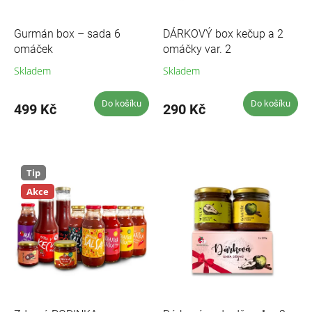
u
k
t
Gurmán box – sada 6
DÁRKOVÝ box kečup a 2
ů
omáček
omáčky var. 2
Skladem
Skladem
Průměrné
hodnocení
produktu
Do košíku
Do košíku
499 Kč
290 Kč
je
5,0
z
5
hvězdiček.
Tip
Akce