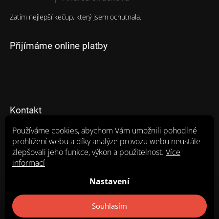
Hodnocení produktu je 5 z 5 hvězdiček.
Zatím nejlepší kečup, který jsem ochutnala.
Přijímáme online platby
Kontakt
Používáme cookies, abychom Vám umožnili pohodlné
eshopzpmikulcice
@
seznam.cz
prohlížení webu a díky analýze provozu webu neustále
602 663 849 (8:00-14:00h)
zlepšovali jeho funkce, výkon a použitelnost.
Více
https://www.facebook.com/search/top/?q=zp%20mikul%c4%
informací
8dice
Nastavení
zp_mikulcice_a.s/
Souhlasím