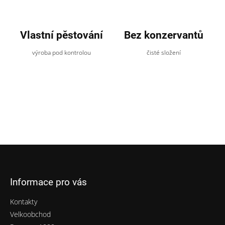
Vlastní pěstování
Bez konzervantů
výroba pod kontrolou
čisté složení
Z
á
p
Informace pro vás
a
t
Kontakty
í
Velkoobchod