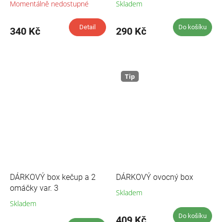
Momentálně nedostupné
Skladem
Průměrné
hodnocení
produktu
Detail
Do košíku
340 Kč
290 Kč
je
5,0
z
5
hvězdiček.
Tip
DÁRKOVÝ box kečup a 2
DÁRKOVÝ ovocný box
omáčky var. 3
Skladem
Skladem
Do košíku
409 Kč