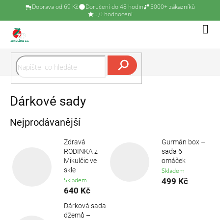
Doprava od 69 Kč
Doručení do 48 hodin
5000+ zákazníků
5,0 hodnocení
Přejít
Náku
na
koší
obsah
Hledat
Dárkové sady
Nejprodávanější
Zdravá
Gurmán box –
RODINKA z
sada 6
Mikulčic ve
omáček
skle
Skladem
Skladem
499 Kč
640 Kč
Dárková sada
džemů –