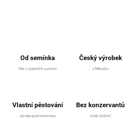
Od semínka
Český výrobek
Vše z vlastních surovin
z Mikulčic
Vlastní pěstování
Bez konzervantů
výroba pod kontrolou
čisté složení