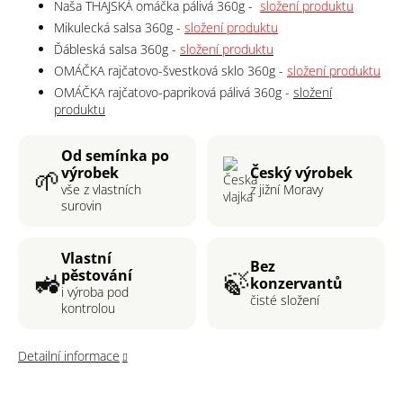
Naša THAJSKÁ omáčka pálivá 360g -
složení produktu
Mikulecká salsa 360g -
složení produktu
Ďábleská salsa 360g -
složení produktu
OMÁČKA rajčatovo-švestková sklo 360g -
složení produktu
OMÁČKA rajčatovo-papriková pálivá 360g
-
složení
produktu
Od semínka po
🌱
Český výrobek
výrobek
z jižní Moravy
vše z vlastních
surovin
Vlastní
Bez
🚜
🍃
pěstování
konzervantů
i výroba pod
čisté složení
kontrolou
Detailní informace