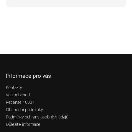
Z
á
p
Informace pro vás
a
t
Kontakty
í
Velkoobchod
Recenze 1000+
Obchodní podmínky
Podmínky ochrany osobních údajů
Důležité informace