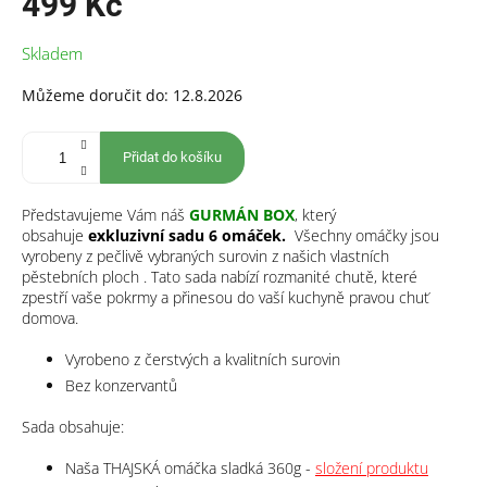
499 Kč
Měrná
Skladem
cena:
Můžeme doručit do:
12.8.2026
Přidat do košíku
Představujeme Vám náš
GURMÁN BOX
, který
obsahuje
exkluzivní sadu 6 omáček.
Všechny omáčky jsou
vyrobeny z pečlivě vybraných surovin z našich vlastních
pěstebních ploch
. Tato sada nabízí rozmanité chutě, které
zpestří vaše pokrmy a přinesou do vaší kuchyně pravou chuť
domova.
Vyrobeno z čerstvých a kvalitních surovin
Bez konzervantů
Sada obsahuje:
Naša THAJSKÁ omáčka sladká 360g -
složení produktu