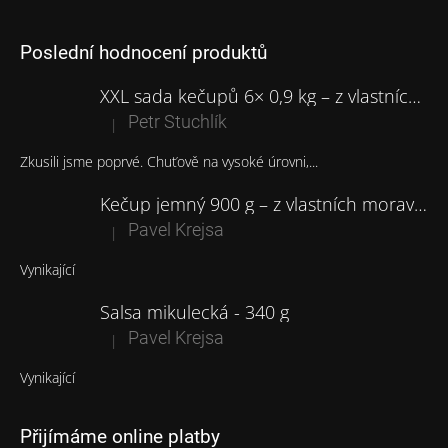
Poslední hodnocení produktů
XXL sada kečupů 6× 0,9 kg – z vlastních moravských rajčat
Petr Stuchlík
|
Hodnocení produktu je 5 z 5 hvězdiček.
Zkusili jsme poprvé. Chuťově na vysoké úrovni,...
Kečup jemný 900 g – z vlastních moravských rajčat
Pavel Krejsa
|
Hodnocení produktu je 5 z 5 hvězdiček.
Vynikající
Salsa mikulecká - 340 g
Pavel Krejsa
|
Hodnocení produktu je 5 z 5 hvězdiček.
Vynikající
Přijímáme online platby