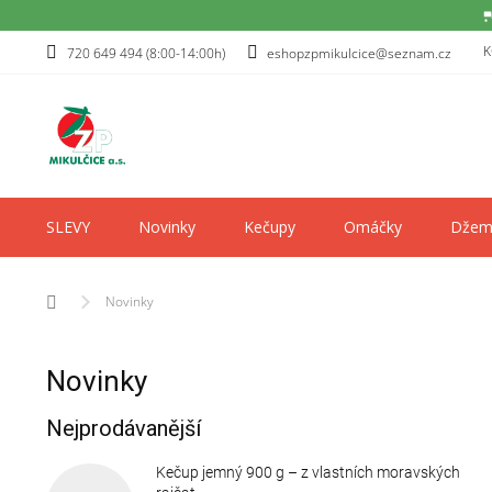
Přejít
K
720 649 494 (8:00-14:00h)
eshopzpmikulcice@seznam.cz
na
obsah
SLEVY
Novinky
Kečupy
Omáčky
Džem
Domů
Novinky
Novinky
Nejprodávanější
Kečup jemný 900 g – z vlastních moravských