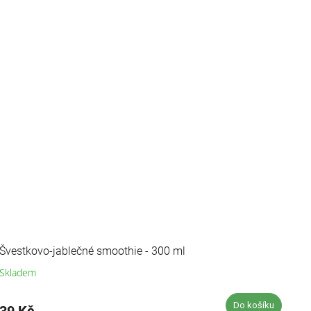
Švestkovo-jablečné smoothie - 300 ml
Skladem
Průměrné
hodnocení
produktu
Do košíku
39 Kč