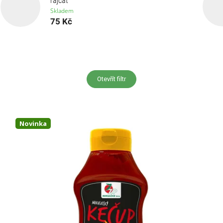
rajčat
Skladem
75 Kč
Otevřít filtr
Novinka