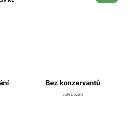
je
5,0
z
5
hvězdiček.
ání
Bez konzervantů
čisté složení