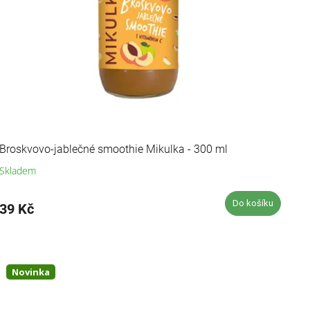
Broskvovo-jablečné smoothie Mikulka - 300 ml
Skladem
Průměrné
hodnocení
produktu
Do košíku
39 Kč
je
5,0
z
5
hvězdiček.
Novinka