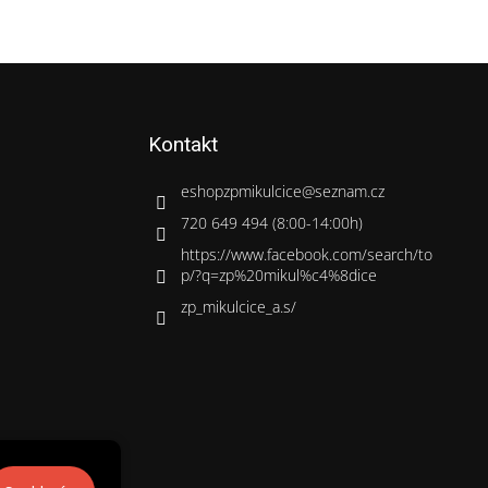
Kontakt
eshopzpmikulcice
@
seznam.cz
720 649 494 (8:00-14:00h)
https://www.facebook.com/search/to
p/?q=zp%20mikul%c4%8dice
zp_mikulcice_a.s/