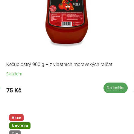
Kečup ostrý 900 g – z vlastních moravských rajčat
Skladem
Průměrné
hodnocení
produktu
Do košíku
75 Kč
je
5,0
z
5
hvězdiček.
Akce
Novinka
Tip