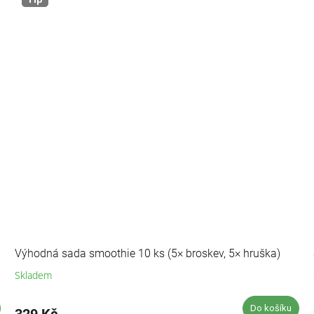
Výhodná sada smoothie 10 ks (5× broskev, 5× hruška)
Skladem
Průměrné
hodnocení
produktu
Do košíku
329 Kč