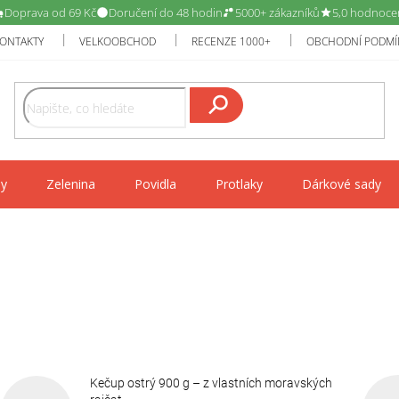
Doprava od 69 Kč
Doručení do 48 hodin
5000+ zákazníků
5,0 hodnoce
ONTAKTY
VELKOOBCHOD
RECENZE 1000+
OBCHODNÍ PODMÍ
Hledat
y
Zelenina
Povidla
Protlaky
Dárkové sady
Kečup ostrý 900 g – z vlastních moravských