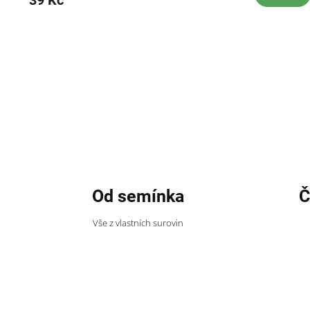
Od semínka
Č
Vše z vlastních surovin