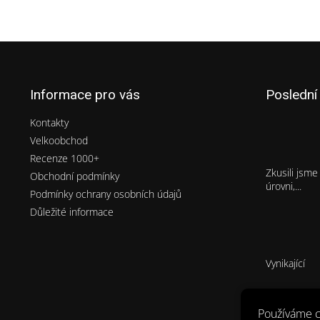
Z
á
p
Informace pro vás
Poslední
a
t
Kontakty
í
Velkoobchod
Recenze 1000+
Zkusili jsm
Obchodní podmínky
úrovni,...
Podmínky ochrany osobních údajů
Důležité informace
Vynikající
Používáme c