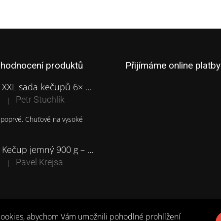
 hodnocení produktů
Přijímáme online platby
XXL sada kečupů 6× 0,9 kg – z vlastních moravských rajčat
Petr Stuchlík
|
Hodnocení produktu je 5 z 5 hvězdiček.
e poprvé. Chuťově na vysoké
Kečup jemný 900 g – z vlastních moravských rajčat
Pavel Krejsa
|
Hodnocení produktu je 5 z 5 hvězdiček.
Salsa mikulecká - 340 g
Pavel Krejsa
ookies, abychom Vám umožnili pohodlné prohlížení
|
Hodnocení produktu je 5 z 5 hvězdiček.