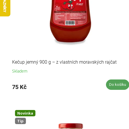
ů
Kečup jemný 900 g – z vlastních moravských rajčat
Skladem
Průměrné
hodnocení
produktu
Do košíku
75 Kč
je
4,9
z
5
hvězdiček.
Novinka
Tip