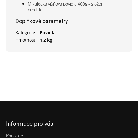
Mikulecká višňová povidla 400g -
složení
produktu
Doplňkové parametry
Kategorie
:
Povidla
Hmotnost
:
1.2 kg
Z
á
p
Informace pro vás
a
t
Kontakty
í