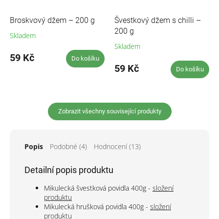
Broskvový džem – 200 g
Švestkový džem s chilli –
200 g
Skladem
Skladem
Průměrné
59 Kč
hodnocení
Do košíku
produktu
59 Kč
Do košíku
je
5,0
z
5
Zobrazit všechny související produkty
hvězdiček.
Popis
Podobné (4)
Hodnocení (13)
Detailní popis produktu
Mikulecká švestková povidla 400g -
složení
produktu
Mikulecká hrušková povidla 400g -
složení
produktu