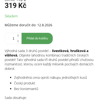
357 Kč
–10 %
319 Kč
Měrná
Skladem
cena:
Můžeme doručit do:
12.8.2026
Přidat do košíku
Výhodná sada 3 druhů povidel –
švestková, hrušková a
višňová.
Objevte lahodnou kombinaci tradičních českých
povidel! Tato výhodná sada tří druhů povidel přináší chuťovou
rozmanitost, kterou ocení každý milovník poctivých domácích
dobrot.
Zvýhodněná cena oproti nákupu jednotlivých kusů
Český produkt
Bez konzervantů
Sada obsahuje: