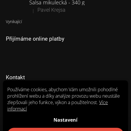
Salsa mikulecká - 340 g
Pavel Krejsa
|
Hodnocení produktu je 5 z 5 hvězdiček.
Vynikající
Přijímáme online platby
Kontakt
Používáme cookies, abychom Vám umožnili pohodlné
eshopzpmikulcice
@
seznam.cz
prohlížení webu a díky analýze provozu webu neustále
720 649 494 (8:00-14:00h)
zlepšovali jeho funkce, výkon a použitelnost.
Více
https://www.facebook.com/search/top/?q=zp%20mikul%c4%
informací
8dice
Nastavení
zp_mikulcice_a.s/