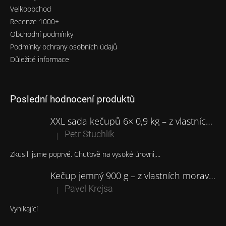
Velkoobchod
Recenze 1000+
Obchodní podmínky
Podmínky ochrany osobních údajů
Důležité informace
Poslední hodnocení produktů
XXL sada kečupů 6× 0,9 kg – z vlastních moravských rajčat
Petr Stuchlík
|
Hodnocení produktu je 5 z 5 hvězdiček.
Zkusili jsme poprvé. Chuťově na vysoké úrovni,...
Kečup jemný 900 g – z vlastních moravských rajčat
Pavel Krejsa
|
Hodnocení produktu je 5 z 5 hvězdiček.
Vynikající