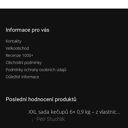
Z
á
p
Informace pro vás
a
t
Kontakty
í
Velkoobchod
Recenze 1000+
Obchodní podmínky
Podmínky ochrany osobních údajů
Důležité informace
Poslední hodnocení produktů
XXL sada kečupů 6× 0,9 kg – z vlastních moravských rajčat
Petr Stuchlík
|
Hodnocení produktu je 5 z 5 hvězdiček.