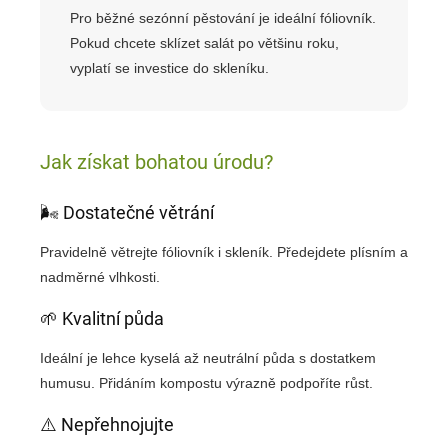
Pro běžné sezónní pěstování je ideální fóliovník.
Pokud chcete sklízet salát po většinu roku,
vyplatí se investice do skleníku.
Jak získat bohatou úrodu?
🌬️ Dostatečné větrání
Pravidelně větrejte fóliovník i skleník. Předejdete plísním a
nadměrné vlhkosti.
🌱 Kvalitní půda
Ideální je lehce kyselá až neutrální půda s dostatkem
humusu. Přidáním kompostu výrazně podpoříte růst.
⚠️ Nepřehnojujte