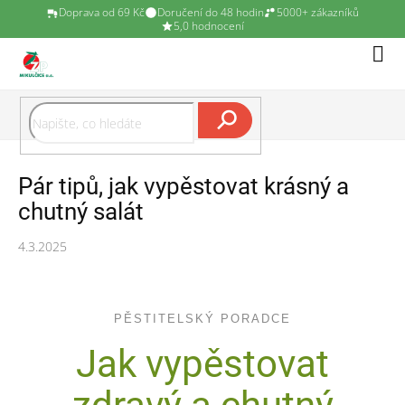
Doprava od 69 Kč
Doručení do 48 hodin
5000+ zákazníků
5,0 hodnocení
Přejít
Náku
na
koší
obsah
Hledat
Pár tipů, jak vypěstovat krásný a
chutný salát
4.3.2025
PĚSTITELSKÝ PORADCE
Jak vypěstovat