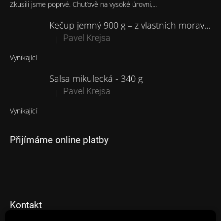
Zkusili jsme poprvé. Chuťově na vysoké úrovni,...
Kečup jemný 900 g – z vlastních moravských rajčat
Pavel Krejsa
|
Hodnocení produktu je 5 z 5 hvězdiček.
Vynikající
Salsa mikulecká - 340 g
Pavel Krejsa
|
Hodnocení produktu je 5 z 5 hvězdiček.
Vynikající
Přijímáme online platby
Kontakt