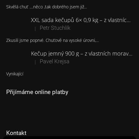
Skvělá chuť ....něco ,tak dobrého jsem již...
XXL sada kečupů 6× 0,9 kg – z vlastních moravských rajčat
Petr Stuchlík
|
Hodnocení produktu je 5 z 5 hvězdiček.
Zkusili jsme poprvé. Chuťově na vysoké úrovni,...
Kečup jemný 900 g – z vlastních moravských rajčat
Pavel Krejsa
|
Hodnocení produktu je 5 z 5 hvězdiček.
Vynikající
Přijímáme online platby
Kontakt