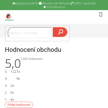
Doprava od 69 Kč
Doručení do 48 hodin
5000+ zákazníků
5,0 hodnocení
Přejít
Náku
na
koší
obsah
Hledat
Hodnocení obchodu
5,0
Průměrné
1242 hodnocení
hodnocení
obchodu
je
5
1227x
5,0
z
4
9x
5
hvězdiček.
3
2x
2
0x
1
4x
Přidat hodnocení