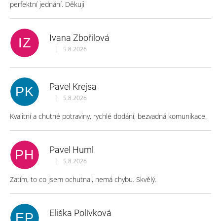
perfektní jednání. Děkuji
Ivana Zbořilová
IZ
|
5.8.2026
Hodnocení obchodu je 5 z 5 hvězdiček.
Pavel Krejsa
PK
|
5.8.2026
Hodnocení obchodu je 5 z 5 hvězdiček.
Kvalitní a chutné potraviny, rychlé dodání, bezvadná komunikace.
Pavel Huml
PH
|
5.8.2026
Hodnocení obchodu je 5 z 5 hvězdiček.
Zatím, to co jsem ochutnal, nemá chybu. Skvělý.
Eliška Polívková
EP