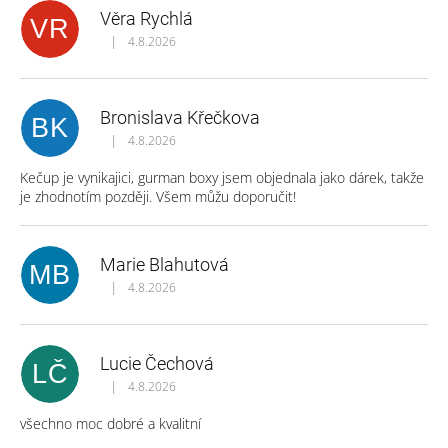
Věra Rychlá
VR
|
4.8.2026
Hodnocení obchodu je 5 z 5 hvězdiček.
Bronislava Křečkova
BK
|
4.8.2026
Hodnocení obchodu je 5 z 5 hvězdiček.
Kečup je vynikajici, gurman boxy jsem objednala jako dárek, takže
je zhodnotím později. Všem můžu doporučit!
Marie Blahutová
MB
|
4.8.2026
Hodnocení obchodu je 5 z 5 hvězdiček.
Lucie Čechová
LČ
|
4.8.2026
Hodnocení obchodu je 5 z 5 hvězdiček.
všechno moc dobré a kvalitní