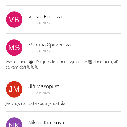
V
ý
p
Vlasta Boulová
VB
i
|
8.8.2026
Hodnocení obchodu je 5 z 5 hvězdiček.
s
h
o
Martina Spitzerová
d
MS
|
8.8.2026
n
Hodnocení obchodu je 5 z 5 hvězdiček.
o
Vše je super 😉 děkuji i balení máte vymakané 🥰 doporučuji, ať
c
se vám daří 🙋🙋🙋
e
n
í
Jiří Masopust
JM
|
8.8.2026
Hodnocení obchodu je 5 z 5 hvězdiček.
Jak vždy, naprostá spokojenost 👍
Nikola Králíková
NK