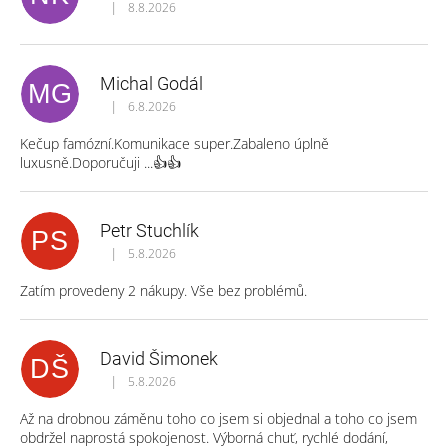
|
8.8.2026
Hodnocení obchodu je 5 z 5 hvězdiček.
Michal Godál
MG
|
6.8.2026
Hodnocení obchodu je 5 z 5 hvězdiček.
Kečup famózní.Komunikace super.Zabaleno úplně
luxusně.Doporučuji ...👍👍
Petr Stuchlík
PS
|
5.8.2026
Hodnocení obchodu je 5 z 5 hvězdiček.
Zatím provedeny 2 nákupy. Vše bez problémů.
David Šimonek
DŠ
|
5.8.2026
Hodnocení obchodu je 5 z 5 hvězdiček.
Až na drobnou záměnu toho co jsem si objednal a toho co jsem
obdržel naprostá spokojenost. Výborná chuť, rychlé dodání,