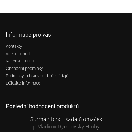
p
r
v
Z
k
á
y
p
v
Informace pro vás
a
ý
t
p
Kontakty
i
í
s
Velkoobchod
u
Recenze 1000+
Obchodní podmínky
Podmínky ochrany osobních údajů
Důležité informace
Poslední hodnocení produktů
Gurmán box – sada 6 omáček
Vladimír Rychlovsky Hruby
|
Hodnocení produktu je 5 z 5 hvězdiček.